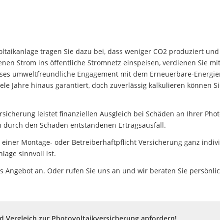
voltaikanlage tragen Sie dazu bei, dass weniger CO2 produziert u
nen Strom ins öffentliche Stromnetz einspeisen, verdienen Sie mit
ieses umweltfreundliche Engagement mit dem Erneuerbare-Energien-
ele Jahre hinaus garantiert, doch zuverlässig kalkulieren können S
rsicherung leistet finanziellen Ausgleich bei Schäden an Ihrer Phot
den durch den Schaden entstandenen Ertragsausfall.
t einer Montage- oder Betreiberhaftpflicht Versicherung ganz indi
lage sinnvoll ist.
es Angebot an. Oder rufen Sie uns an und wir beraten Sie persönlic
 Vergleich zur Photovoltaikversicherung anfordern!