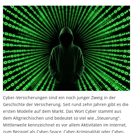
Cyber-Versicherungen sind ein noch junger Zweig in der
Geschichte der Versicherung. Seit rund zehn Jahren gibt es die
ersten Modelle auf dem Markt. Das Wort Cyber stammt aus
dem Altgriechischen und bedeutet so viel wie „Steuerung".
Mittlerweile kennzeichnet es vor allem Aktivitäten im Internet,
zum Beispiel als Cyber-Space, Cyber-Kriminalität oder Cyber-